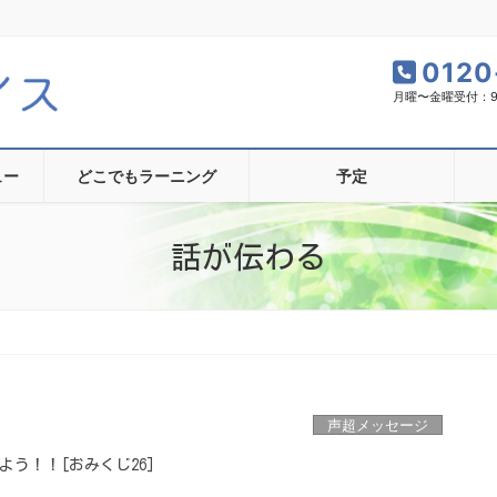
0120
月曜〜金曜受付：9:0
ュー
どこでもラーニング
予定
話が伝わる
声超メッセージ
う！！[おみくじ26]