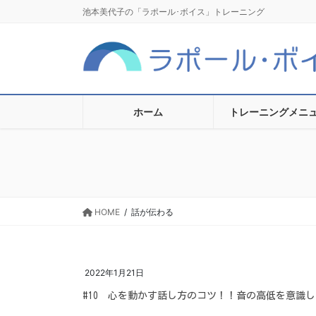
コ
ナ
池本美代子の「ラポール･ボイス」トレーニング
ン
ビ
テ
ゲ
ン
ー
ツ
シ
に
ョ
移
ン
ホーム
トレーニングメニ
動
に
移
動
HOME
話が伝わる
2022年1月21日
#10 心を動かす話し方のコツ！！音の高低を意識しよ