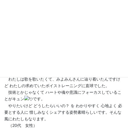
れた、
すごい（←稚拙な表現で恥ずかしいのですが）ものでし
た。
「
言葉は人をあらわす」
言葉をこんなに魂を揺さぶる程に言語化されていることに感銘
して
います。
余談ですが、池本様のファッションも毎回
素敵です。
この充足された気持ちをお伝えしたくてメールしました。
あり
がとうございました。
（40代 女性）
・21日間ツアーは 段階が計算されていて とってもわかりやすくて
最高です。
わたしは歌を歌いたくて、みよみんさんに辿り着いたんですけ
ど わたしの求めていたボイストレーニングに直球でした。
技術とかじゃなくて ハートや魂や意識にフォーカスしているこ
とがキュン
です
。
やりたいけど どうしたらいいの？ を わかりやすく 心地よく 必
要とする人に 惜しみなくシェアする姿勢素晴らしいです。そんな
風にわたしもなります。
（20代 女性）