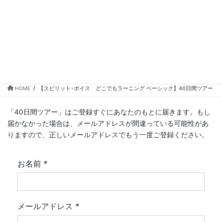
コ
ナ
ン
ビ
テ
ゲ
ン
ー
【スピリット･ボイス どこでもラー
ツ
シ
ニング ベーシック】40日間ツアー
に
ョ
移
ン
動
に
移
HOME
【スピリット･ボイス どこでもラーニング ベーシック】40日間ツアー
動
「40日間ツアー」はご登録すぐにあなたのもとに届きます。もし
届かなかった場合は、メールアドレスが間違っている可能性があ
りますので、正しいメールアドレスでもう一度ご登録ください。
お名前
*
メールアドレス
*