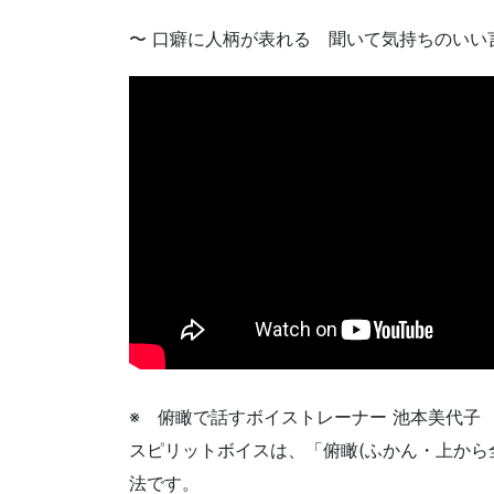
〜 口癖に人柄が表れる 聞いて気持ちのいい
※ 俯瞰で話すボイストレーナー 池本美代子 
スピリットボイスは、「俯瞰(ふかん・上から
法です。