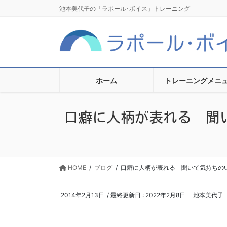
コ
ナ
池本美代子の「ラポール･ボイス」トレーニング
ン
ビ
テ
ゲ
ン
ー
ツ
シ
に
ョ
移
ン
ホーム
トレーニングメニ
動
に
移
口癖に人柄が表れる 聞
動
HOME
ブログ
口癖に人柄が表れる 聞いて気持ちのい
2014年2月13日
/ 最終更新日 :
2022年2月8日
池本美代子