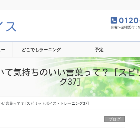
0120
月曜〜金曜受付：9:0
ュー
どこでもラーニング
予定
いて気持ちのいい言葉って？ [スピ
グ37]
い言葉って？ [スピリットボイス・トレーニング37]
ブログ