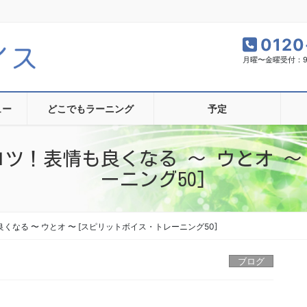
0120
月曜〜金曜受付：9:0
ュー
どこでもラーニング
予定
ツ！表情も良くなる 〜 ウとオ 〜
ーニング50]
なる 〜 ウとオ 〜 [スピリットボイス・トレーニング50]
ブログ