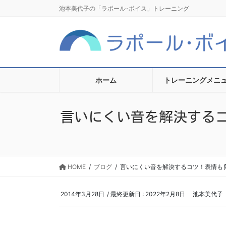
コ
ナ
池本美代子の「ラポール･ボイス」トレーニング
ン
ビ
テ
ゲ
ン
ー
ツ
シ
に
ョ
移
ン
ホーム
トレーニングメニ
動
に
移
言いにくい音を解決するコ
動
HOME
ブログ
言いにくい音を解決するコツ！表情も良く
2014年3月28日
/ 最終更新日 :
2022年2月8日
池本美代子