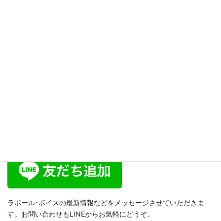
ブログ
次の記事
自分らしく話したい！自分らし
い声って？と思う方のためのボ
イストレーニング［スピリット
ボイス・トレーニング191］
2014年10月6日
ラポール･ボイス公式LINE
ラポール･ボイスの最新情報などをメッセージさせていただきま
す。お問い合わせもLINEからお気軽にどうぞ。