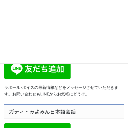
元気な声のパワー！大きな声で
伝えよう！ [スピリットボイ
ス・トレーニング139]
2014年7月5日
ラポール･ボイス公式LINE
ラポール･ボイスの最新情報などをメッセージさせていただきま
す。お問い合わせもLINEからお気軽にどうぞ。
ガティ・みよみん日本語会話