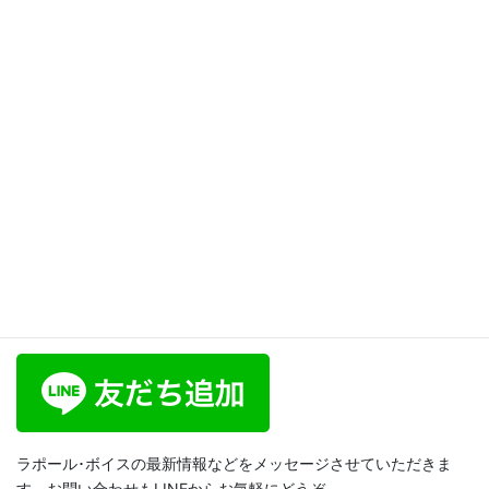
ることで瞬間に声が変わる そ
の2】ボイトレブログ2
2024年9月1日
ブログ
次の記事
【もごもご声解消！】ボイトレ
ブログ4
2024年9月1日
ラポール･ボイス公式LINE
ラポール･ボイスの最新情報などをメッセージさせていただきま
す。お問い合わせもLINEからお気軽にどうぞ。