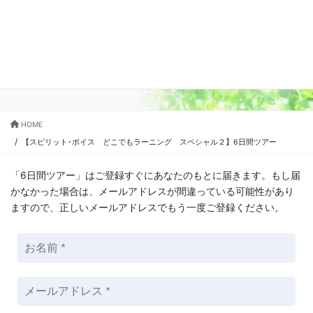
コ
ナ
ン
ビ
テ
ゲ
ン
ー
【スピリット･ボイス どこでもラー
ツ
シ
ニング スペシャル２】6日間ツアー
に
ョ
移
ン
動
に
移
HOME
動
【スピリット･ボイス どこでもラーニング スペシャル２】6日間ツアー
「6日間ツアー」はご登録すぐにあなたのもとに届きます。もし届
かなかった場合は、メールアドレスが間違っている可能性があり
ますので、正しいメールアドレスでもう一度ご登録ください。
お
名
前
メ
*
ー
ル