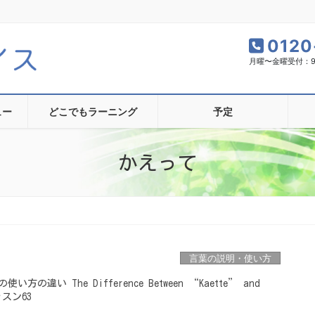
0120
月曜〜金曜受付：9:0
ュー
どこでもラーニング
予定
かえって
言葉の説明・使い方
違い The Difference Between “Kaette” and
ッスン63