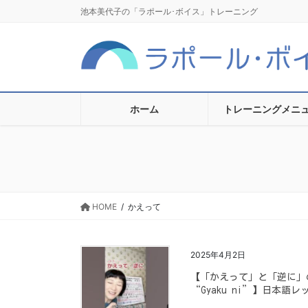
コ
ナ
池本美代子の「ラポール･ボイス」トレーニング
ン
ビ
テ
ゲ
ン
ー
ツ
シ
に
ョ
移
ン
ホーム
トレーニングメニ
動
に
移
動
HOME
かえって
2025年4月2日
【「かえって」と「逆に」の使い方の
“Gyaku ni”】日本語レ