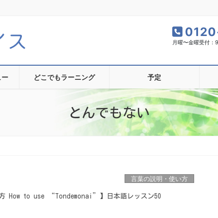
0120
月曜〜金曜受付：9:0
ュー
どこでもラーニング
予定
とんでもない
言葉の説明・使い方
w to use “Tondemonai”】日本語レッスン50