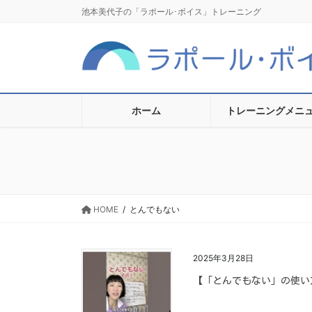
コ
ナ
池本美代子の「ラポール･ボイス」トレーニング
ン
ビ
テ
ゲ
ン
ー
ツ
シ
に
ョ
移
ン
ホーム
トレーニングメニ
動
に
移
動
HOME
とんでもない
2025年3月28日
【「とんでもない」の使い方 Ho