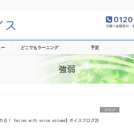
0120
月曜〜金曜受付：9:0
ュー
どこでもラーニング
予定
強弱
ブログ
Varies with voice volume】ボイスブログ28