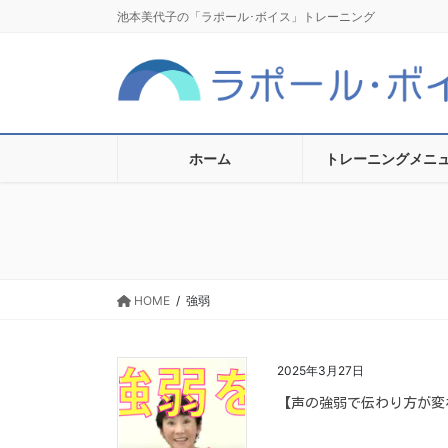
コ
ナ
池本美代子の「ラポール･ボイス」トレーニング
ン
ビ
テ
ゲ
ン
ー
ツ
シ
に
ョ
移
ン
ホーム
トレーニングメニ
動
に
移
動
HOME
強弱
2025年3月27日
【声の強弱で伝わり方が変わる！ 