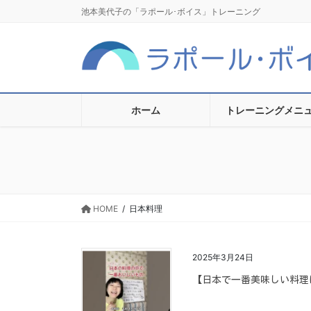
コ
ナ
池本美代子の「ラポール･ボイス」トレーニング
ン
ビ
テ
ゲ
ン
ー
ツ
シ
に
ョ
移
ン
ホーム
トレーニングメニ
動
に
移
動
HOME
日本料理
2025年3月24日
【日本で一番美味しい料理は？｜W