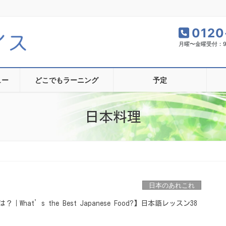
0120
月曜〜金曜受付：9:0
ュー
どこでもラーニング
予定
日本料理
日本のあれこれ
hat’s the Best Japanese Food?】日本語レッスン38