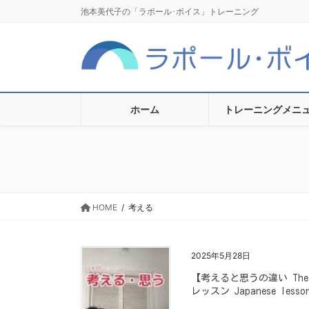
コ
ナ
池本美代子の「ラポール･ボイス」トレーニング
ン
ビ
テ
ゲ
ン
ー
ツ
シ
に
ョ
移
ン
ホーム
トレーニングメニ
動
に
移
動
HOME
考える
2025年5月28日
【考えると思うの違い The dif
レッスン Japanese lesson