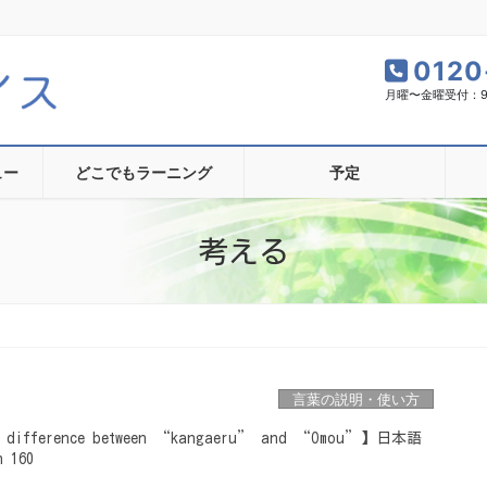
0120
月曜〜金曜受付：9:0
ュー
どこでもラーニング
予定
考える
言葉の説明・使い方
ference between “kangaeru” and “Omou”】日本語
 160