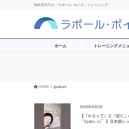
コ
ナ
池本美代子の「ラポール･ボイス」トレーニング
ン
ビ
テ
ゲ
ン
ー
ツ
シ
に
ョ
移
ン
ホーム
トレーニングメニ
動
に
移
動
HOME
gyakuni
2025年4月2日
【「かえって」と「逆に」の使い方の
“Gyaku ni”】日本語レ