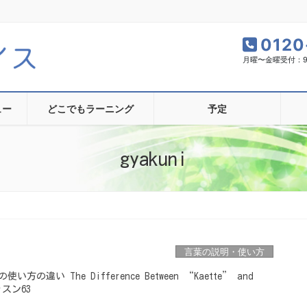
0120
月曜〜金曜受付：9:0
ュー
どこでもラーニング
予定
gyakuni
言葉の説明・使い方
違い The Difference Between “Kaette” and
ッスン63