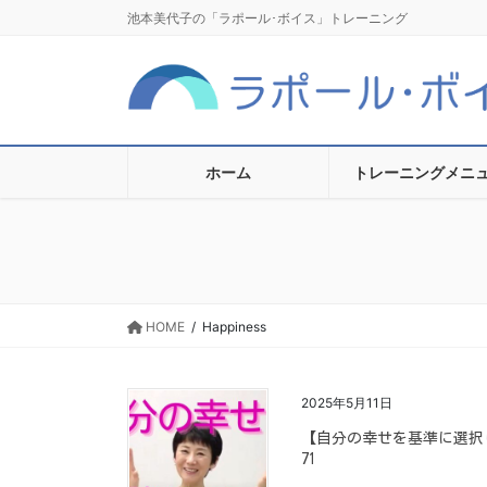
コ
ナ
池本美代子の「ラポール･ボイス」トレーニング
ン
ビ
テ
ゲ
ン
ー
ツ
シ
に
ョ
移
ン
ホーム
トレーニングメニ
動
に
移
動
HOME
Happiness
2025年5月11日
【自分の幸せを基準に選択しよう C
71