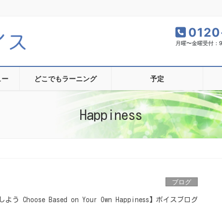
0120
月曜〜金曜受付：9:0
ュー
どこでもラーニング
予定
Happiness
ブログ
hoose Based on Your Own Happiness】ボイスブログ