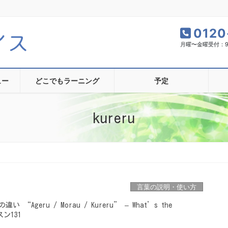
0120
月曜〜金曜受付：9:0
ュー
どこでもラーニング
予定
kureru
言葉の説明・使い方
Ageru / Morau / Kureru” – What’s the
スン131