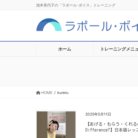
コ
ナ
池本美代子の「ラポール･ボイス」トレーニング
ン
ビ
テ
ゲ
ン
ー
ツ
シ
に
ョ
移
ン
ホーム
トレーニングメニ
動
に
移
動
HOME
kureru
2025年5月11日
【あげる・もらう・くれるの違い “
Difference?】日本語レッ