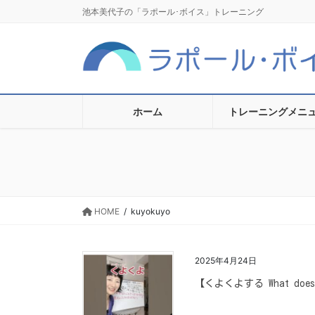
コ
ナ
池本美代子の「ラポール･ボイス」トレーニング
ン
ビ
テ
ゲ
ン
ー
ツ
シ
に
ョ
移
ン
ホーム
トレーニングメニ
動
に
移
動
HOME
kuyokuyo
2025年4月24日
【くよくよする What does