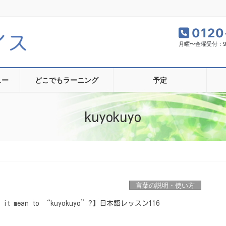
0120
月曜〜金曜受付：9:0
ュー
どこでもラーニング
予定
kuyokuyo
言葉の説明・使い方
 it mean to “kuyokuyo”?】日本語レッスン116