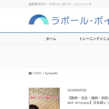
コ
ナ
池本美代子の「ラポール･ボイス」トレーニング
ン
ビ
テ
ゲ
ン
ー
ツ
シ
に
ョ
移
ン
ホーム
トレーニングメニ
動
に
移
動
HOME
kyouushi
2025年6月5日
【教師・先生・講師・師匠のちがい D
and shisyouu】日本語レッス