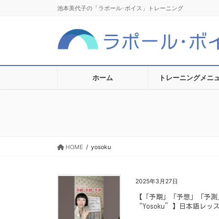
コ
ナ
池本美代子の「ラポール･ボイス」トレーニング
ン
ビ
テ
ゲ
ン
ー
ツ
シ
に
ョ
移
ン
ホーム
トレーニングメニ
動
に
移
動
HOME
yosoku
2025年3月27日
【「予期」「予想」「予測」の違い 
“Yosoku”】日本語レッス