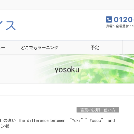
0120
月曜〜金曜受付：9:0
ュー
どこでもラーニング
予定
yosoku
言葉の説明・使い方
The difference between “Yoki””Yosou” and
ン46