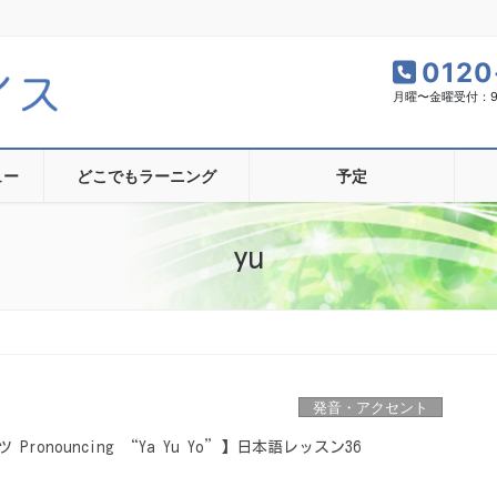
0120
月曜〜金曜受付：9:0
ュー
どこでもラーニング
予定
yu
発音・アクセント
ronouncing “Ya Yu Yo”】日本語レッスン36