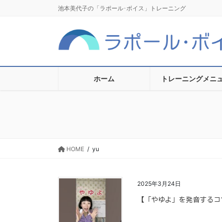
コ
ナ
池本美代子の「ラポール･ボイス」トレーニング
ン
ビ
テ
ゲ
ン
ー
ツ
シ
に
ョ
移
ン
ホーム
トレーニングメニ
動
に
移
動
HOME
yu
2025年3月24日
【「やゆよ」を発音するコツ P