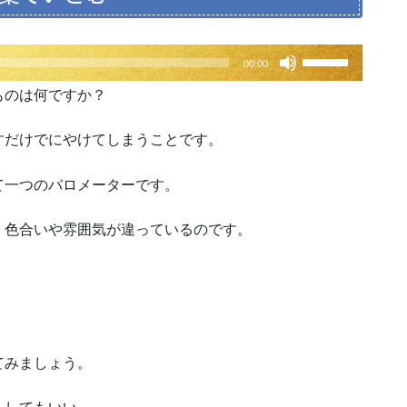
ボ
00:00
リ
ものは何ですか？
ュ
ー
すだけでにやけてしまうことです。
ム
調
て一つのバロメーターです。
節
に
、色合いや雰囲気が違っているのです。
は
上
下
矢
印
キ
ー
てみましょう。
を
使