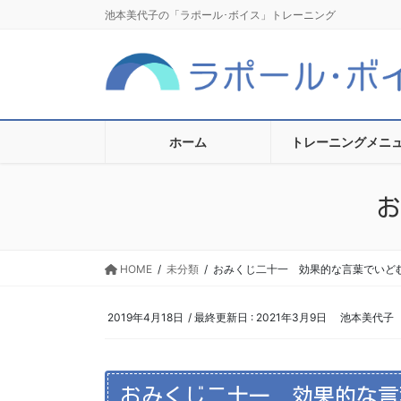
コ
ナ
池本美代子の「ラポール･ボイス」トレーニング
ン
ビ
テ
ゲ
ン
ー
ツ
シ
に
ョ
移
ン
ホーム
トレーニングメニ
動
に
移
お
動
HOME
未分類
おみくじ二十一 効果的な言葉でいど
2019年4月18日
/ 最終更新日 :
2021年3月9日
池本美代子
おみくじ二十一 効果的な言