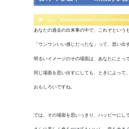
音
00:00
声
あなたの過去の出来事の中で、これぞという
プ
レ
「ウンウンいい感じだったな」って、思い出
ー
ヤ
明るいイメージのその場面は、あなたにとっ
ー
同じ場面を思い出すにしても、ときによって
おもしろいですね。
では、その場面を思いっきり、ハッピーにし