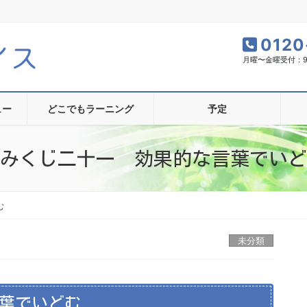
0120
月曜〜金曜受付：9:0
ュー
どこでもラーニング
予定
みくじ二十一 効果的な言葉でいど
む
未分類
葉でいどむ