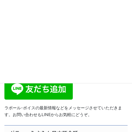
ブログ
次の記事
その場が読めてる話し方、声の
トーンで場の雰囲気が変わる！
[スピリットボイス・トレーニン
グ19]
2014年1月30日
ラポール･ボイス公式LINE
ラポール･ボイスの最新情報などをメッセージさせていただきま
す。お問い合わせもLINEからお気軽にどうぞ。