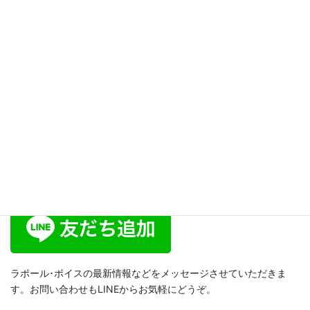
2014年2月1日
ブログ
次の記事
作り笑顔は、怖いし、奥歯に物
が挟まっちゃう？！[スピリット
ボイス・トレーニング23]
2014年2月3日
ラポール･ボイス公式LINE
ラポール･ボイスの最新情報などをメッセージさせていただきま
す。お問い合わせもLINEからお気軽にどうぞ。