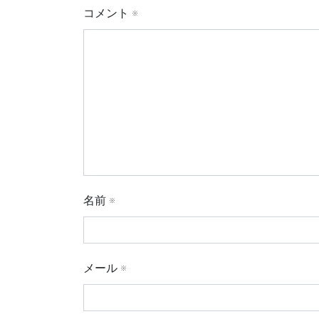
コメント
※
名前
※
メール
※