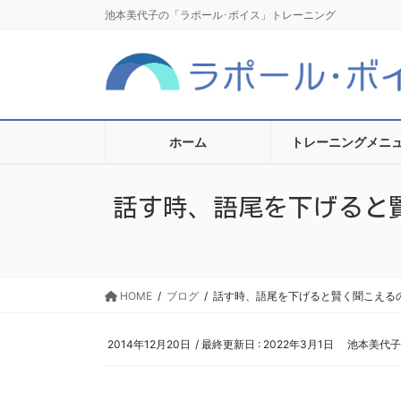
コ
ナ
池本美代子の「ラポール･ボイス」トレーニング
ン
ビ
テ
ゲ
ン
ー
ツ
シ
に
ョ
移
ン
ホーム
トレーニングメニ
動
に
移
話す時、語尾を下げると
動
HOME
ブログ
話す時、語尾を下げると賢く聞こえる
2014年12月20日
/ 最終更新日 :
2022年3月1日
池本美代子