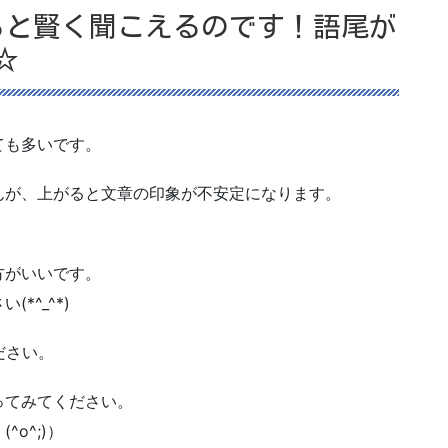
ると賢く聞こえるのです！語尾が
☆
ても多いです。
んが、上がると文章の印象が不安定になります。
方がいいです。
*^_^*)
ださい。
ってみてください。
o^;)）