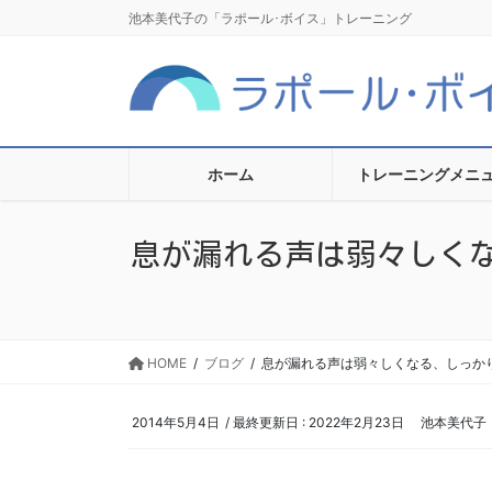
コ
ナ
池本美代子の「ラポール･ボイス」トレーニング
ン
ビ
テ
ゲ
ン
ー
ツ
シ
に
ョ
移
ン
ホーム
トレーニングメニ
動
に
移
息が漏れる声は弱々しく
動
HOME
ブログ
息が漏れる声は弱々しくなる、しっかり
2014年5月4日
/ 最終更新日 :
2022年2月23日
池本美代子