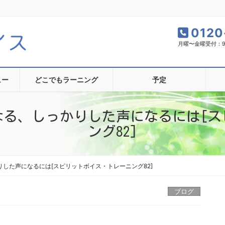
0120
月曜〜金曜受付：9:0
ュー
どこでもラーニング
予定
なる、しっかりした声になるには[ス
ング82]
した声になるには[スピリットボイス・トレーニング82]
ブログ