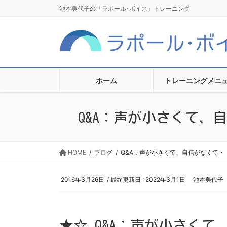
コ
ナ
池本美代子の「ラポール･ボイス」トレーニング
ン
ビ
テ
ゲ
ン
ー
ツ
シ
に
ョ
移
ン
ホーム
トレーニングメニ
動
に
移
Q&A：声が小さくて、
動
HOME
ブログ
Q&A：声が小さくて、自信がなくて・
2016年3月26日
/ 最終更新日 :
2022年3月1日
池本美代子
★☆ Q&A：声が小さくて