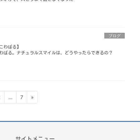
ブログ
こわばる】
わばる。ナチュラルスマイルは、どうやったらできるの？
ペ
ペ
2
…
7
»
ー
ー
ジ
ジ
サイトメニュー