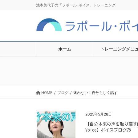
コ
ナ
池本美代子の「ラポール･ボイス」トレーニング
ン
ビ
テ
ゲ
ン
ー
ツ
シ
に
ョ
移
ン
ホーム
トレーニングメニ
動
に
移
動
HOME
ブログ
迷わない！自分らしく話す
2025年5月28日
【自分本来の声を取り戻す簡単な方法 
Voice】ボイスブログ75