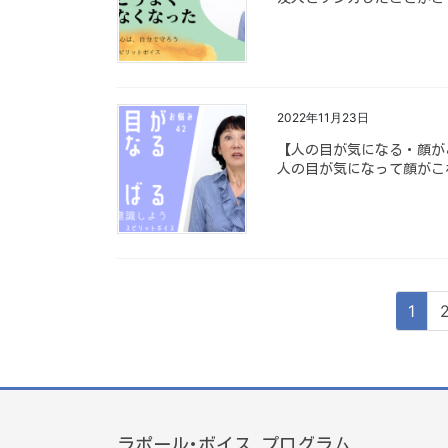
2022年11月23日
【人の目が気になる・顔が
人の目が気になって顔がこ
投
ペ
1
稿
ー
ジ
の
ペ
ー
ラポール･ボイス プログラム