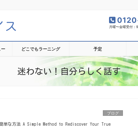
0120
月曜〜金曜受付：9:0
ュー
どこでもラーニング
予定
迷わない！自分らしく話す
ブログ
A Simple Method to Rediscover Your True