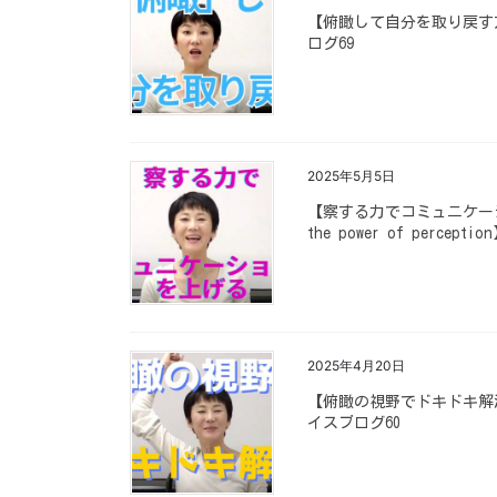
【俯瞰して自分を取り戻す方法 How
ログ69
2025年5月5日
【察する力でコミュニケーション力を
the power of percep
2025年4月20日
【俯瞰の視野でドキドキ解消！ The
イスブログ60