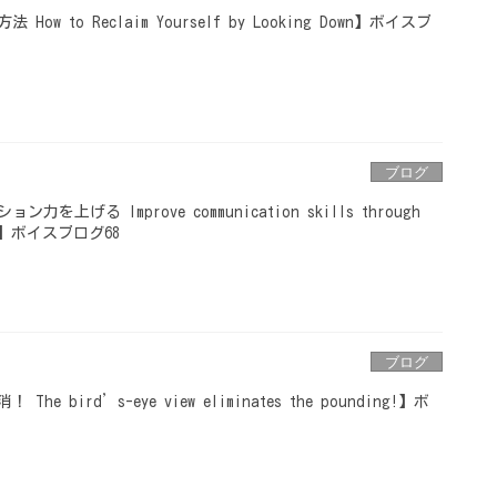
 to Reclaim Yourself by Looking Down】ボイスブ
ブログ
上げる Improve communication skills through
tion】ボイスブログ68
ブログ
 bird’s-eye view eliminates the pounding!】ボ