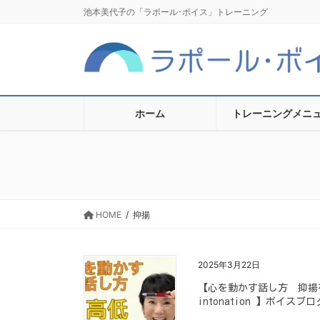
コ
ナ
池本美代子の「ラポール･ボイス」トレーニング
ン
ビ
テ
ゲ
ン
ー
ツ
シ
に
ョ
移
ン
ホーム
トレーニングメニ
動
に
移
動
HOME
抑揚
2025年3月22日
【心を動かす話し方 抑揚をつけて話
intonation 】ボイスブロ