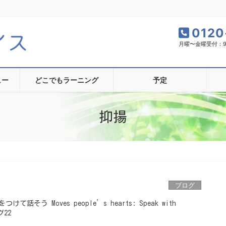
0120
月曜〜金曜受付：9:0
ュー
どこでもラーニング
予定
抑揚
ブログ
そう Moves people’s hearts: Speak with
グ22