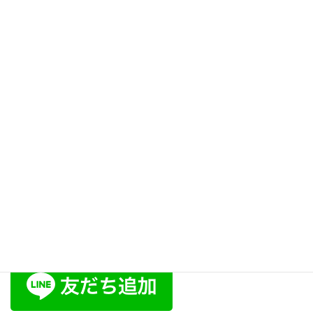
ない声！ 〜ハ行〜 [スピリット
ボイス・トレーニング147]
2014年7月16日
ブログ
次の記事
声がひっくり返る、自分の声が
イヤ・嫌いな方へのアドバイ
ス！ [スピリットボイス・トレ
ーニング149]
2014年7月18日
ラポール･ボイス公式LINE