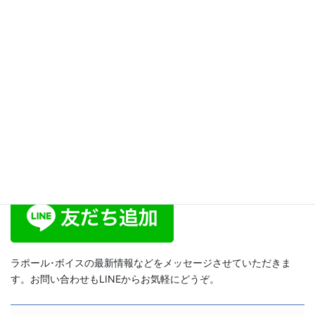
ブログ
次の記事
スピリットボイスを体験しよ
う！息の使い方で声はカンタン
に変わる！【スピリットボイ
ス・トレーニング266】
2016年6月28日
ラポール･ボイス公式LINE
ラポール･ボイスの最新情報などをメッセージさせていただきま
す。お問い合わせもLINEからお気軽にどうぞ。