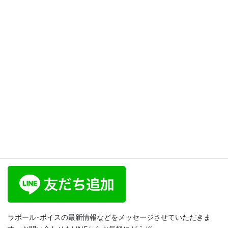
and “遭う”】日本語レッスン
83
2025年4月11日
文法
次の記事
【尊敬語について About
honorifics】日本語レッスン85
2025年4月11日
ラポール･ボイス公式LINE
ラポール･ボイスの最新情報などをメッセージさせていただきま