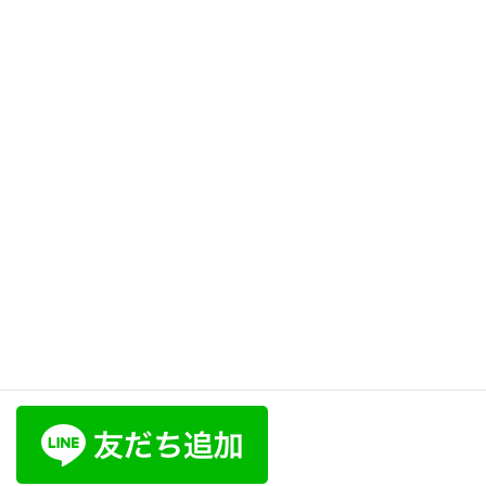
【波乱万丈の発音練習 How to
Pronounce “Haranbanjou】日
本語レッスン82
2025年4月10日
言葉の説明・使い方
次の記事
【やばいの意味と使い方 The
Meaning and Usage of
“Yabai”】日本語レッスン84
2025年4月11日
ラポール･ボイス公式LINE