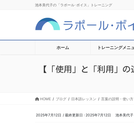
コ
ナ
池本美代子の「ラポール･ボイス」トレーニング
ン
ビ
テ
ゲ
ン
ー
ツ
シ
に
ョ
移
ン
ホーム
トレーニングメニ
動
に
移
【「使用」と「利用」の違い Di
動
HOME
ブログ
日本語レッスン
言葉の説明・使い方
2025年7月12日
/ 最終更新日 :
2025年7月12日
池本美代子