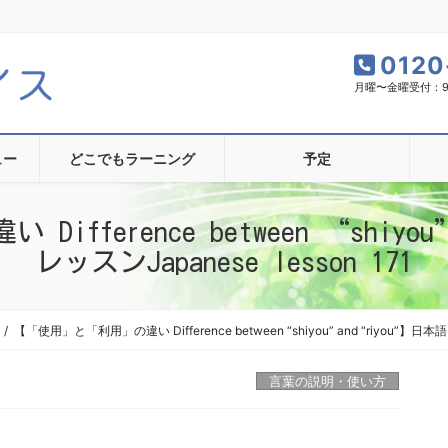
0120
月曜〜金曜受付：9:0
ュー
どこでもラーニング
予定
fference between “shiyou
レッスンJapanese lesson 171
【「使用」と「利用」の違い Difference between “shiyou” and “riyou”】日本語レ
言葉の説明・使い方