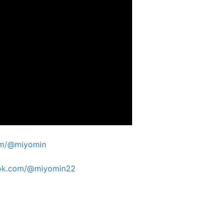
om/@miyomin
tok.com/@miyomin22