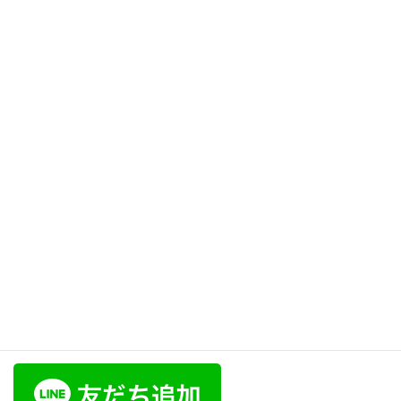
コ
ナ
ン
ビ
テ
ゲ
ン
ー
話しづらい
ツ
シ
に
ョ
移
ン
HOME
話しづらい
動
に
移
動
2022年1月9日
声超メッセージ
#6 話す前に息を胸で吸うから話しづらい！［おみくじ19］
ラポール･ボイス公式LINE